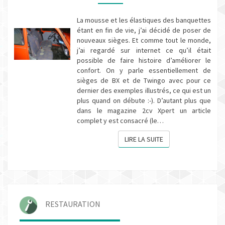
S
D
La mousse et les élastiques des banquettes
E
étant en fin de vie, j’ai décidé de poser de
T
nouveaux sièges. Et comme tout le monde,
W
j’ai regardé sur internet ce qu’il était
I
possible de faire histoire d’améliorer le
N
confort. On y parle essentiellement de
G
sièges de BX et de Twingo avec pour ce
O
dernier des exemples illustrés, ce qui est un
plus quand on débute :-). D’autant plus que
dans le magazine 2cv Xpert un article
complet y est consacré (le…
LIRE LA SUITE
LIRE LA SUITE
RESTAURATION