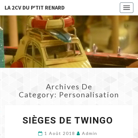
LA 2CV DU P'TIT RENARD
Toggl
naviga
LA 2CV
Un Site
Utilisant
DU
WordPress
P'TIT
RENARD
Archives De
Category:
Personalisation
S
SIÈGES DE TWINGO
I
È
G
1 Août 2018
Admin
E